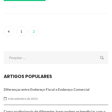
Posts
navigation
1
2
Pesquisar
por:
ARTIGOS POPULARES
Diferenças entre Endereço Fiscal e Endereço Comercial
6 de setembro de 2023
Como profissionais de diferentes áreas podem se beneficiar com o