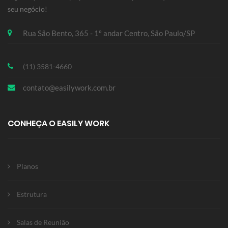
seu negócio!
Rua São Bento, 365 - 1º andar Centro, São Paulo/SP
(11) 3581-4660
contato@easilywork.com.br
CONHEÇA O EASILY WORK
Planos
Estrutura
Salas de Reunião