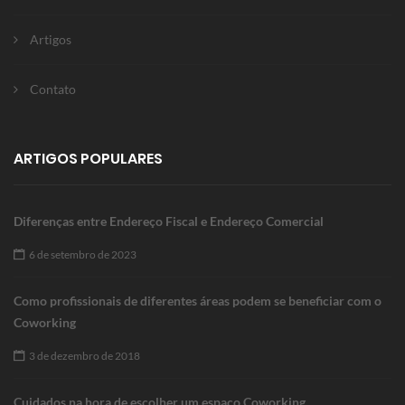
Artigos
Contato
ARTIGOS POPULARES
Diferenças entre Endereço Fiscal e Endereço Comercial
6 de setembro de 2023
Como profissionais de diferentes áreas podem se beneficiar com o
Coworking
3 de dezembro de 2018
Cuidados na hora de escolher um espaço Coworking